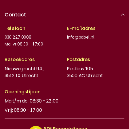
Over ons
Contact
Erkende kwaliteit
Telefoon
E-mailadres
Werken bij
030 227 0008
info@babel.nl
Nieuws en updates
Ma-vr 08:30 - 17:00
Boeken bestellen
Bezoekadres
Postadres
Instaptoets
Nieuwegracht 94,
Postbus 105
3512 LX Utrecht
3500 AC Utrecht
MyBabel
NT2
Openingstijden
Ma t/m do: 08:30 - 22:00
DUO-lening
Vrij: 08:30 - 17:00
806 Beoordelingen